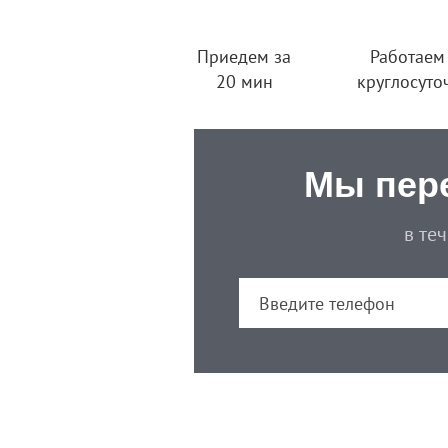
Приедем за
Работаем
20 мин
круглосуто
Мы пер
в те