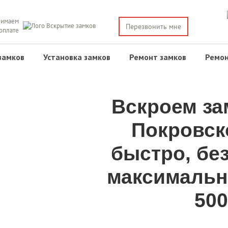
имаем
Перезвонить мне
 оплате
замков
Установка замков
Ремонт замков
Ремон
Вскроем за
Покровск
быстро, бе
максимальн
500