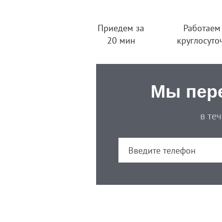
Приедем за
Работаем
20 мин
круглосуто
Мы пер
в те