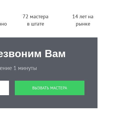
72 мастера
14 лет на
чно
в штате
рынке
езвоним Вам
чение 1 минуты