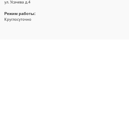
ул. Усачева д.4
Режим работы:
Круглосуточно
- аварийное открытие замков с выездом по Москве и
РуЗамок
области
2012 - 2026 © Все права защищены
Политика конфиденциальности
НАВИГАЦИЯ:
Главная
Ремонт
Вскрытие
Двери
Замена
Установка