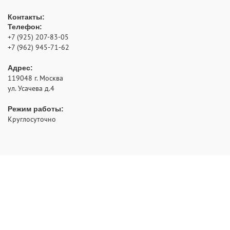
Контакты:
Телефон:
+7 (925) 207-83-05
+7 (962) 945-71-62
Адрес:
119048
г. Москва
ул. Усачева д.4
Режим работы:
Круглосуточно
- аварийное открытие замков с выездом по Москве и
РуЗамок
области
2012 - 2026 © Все права защищены