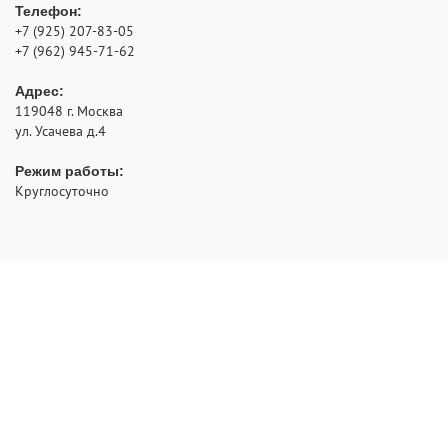
Телефон:
+7 (925) 207-83-05
+7 (962) 945-71-62
Адрес:
119048
г. Москва
ул. Усачева д.4
Режим работы:
Круглосуточно
- аварийное открытие замков с выездом по Москве и
РуЗамок
области
2012 - 2026 © Все права защищены
Политика конфиденциальности