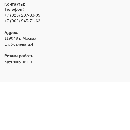
Контакты:
Телефон:
+7 (925) 207-83-05
+7 (962) 945-71-62
Адрес:
119048
г. Москва
ул. Усачева д.4
Режим работы:
Круглосуточно
РуЗамок
- аварийное открытие замков с выездом по Москве
и области
2012 - 2026 © Все права защищены
Политика конфиденциальности