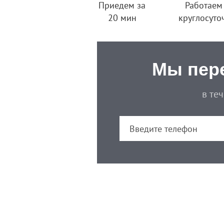
Приедем за
Работаем
20 мин
круглосуто
Мы пер
в те