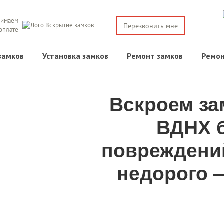
имаем
Перезвонить мне
 оплате
замков
Установка замков
Ремонт замков
Ремон
Вскроем за
ВДНХ б
повреждени
недорого —