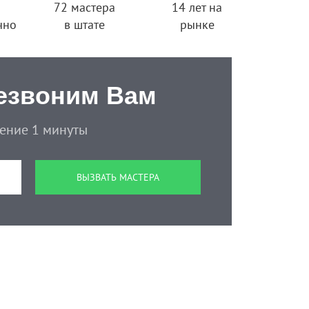
72 мастера
14 лет на
чно
в штате
рынке
езвоним Вам
чение 1 минуты