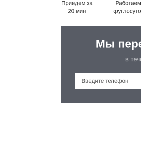
Приедем за
Работаем
20 мин
круглосут
Мы пер
в те