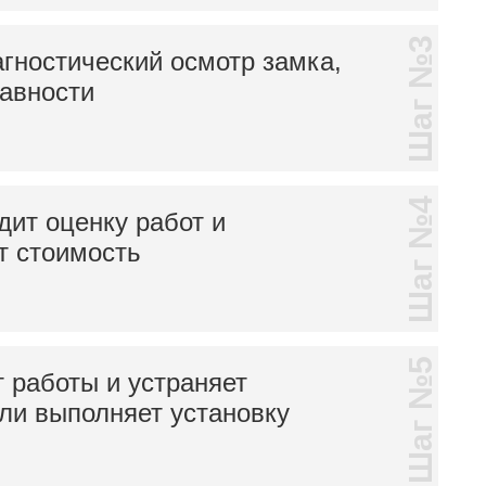
Шаг №3
гностический осмотр замка,
равности
Шаг №4
дит оценку работ и
т стоимость
Шаг №5
 работы и устраняет
ли выполняет установку