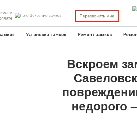
нимаем
Перезвонить мне
 оплате
замков
Установка замков
Ремонт замков
Ремон
Вскроем за
Савеловск
повреждени
недорого —