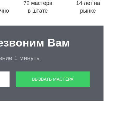
72 мастера
14 лет на
очно
в штате
рынке
езвоним Вам
чение 1 минуты