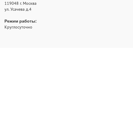
119048
г. Москва
ул. Усачева д.4
Режим работы:
Круглосуточно
- аварийное открытие замков с выездом по Москве и
РуЗамок
области
2012 - 2026 © Все права защищены
Политика конфиденциальности
НАВИГАЦИЯ:
Главная
Ремонт
Вскрытие
Двери