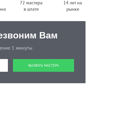
72 мастера
14 лет на
чно
в штате
рынке
езвоним Вам
чение 1 минуты