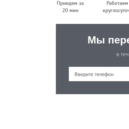
Приедем за
Работаем
20 мин
круглосуто
Мы пер
в те