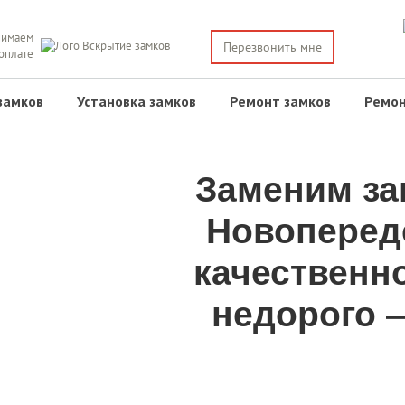
имаем
Перезвонить мне
 оплате
замков
Установка замков
Ремонт замков
Ремон
Заменим за
Новоперед
качественн
недорого —