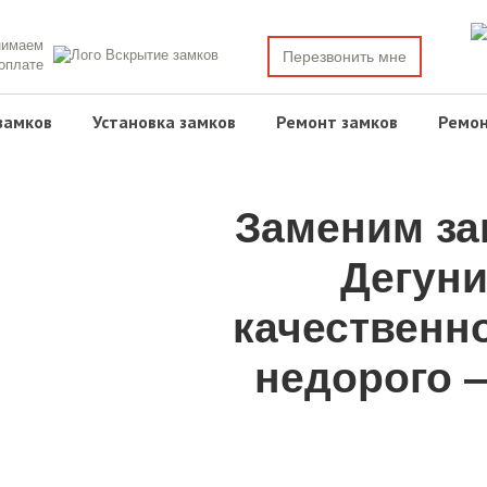
нимаем
Перезвонить мне
 оплате
замков
Установка замков
Ремонт замков
Ремон
Заменим за
Дегуни
качественн
недорого —