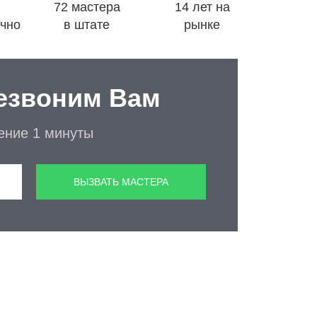
72 мастера
14 лет на
очно
в штате
рынке
езвоним Вам
чение 1 минуты