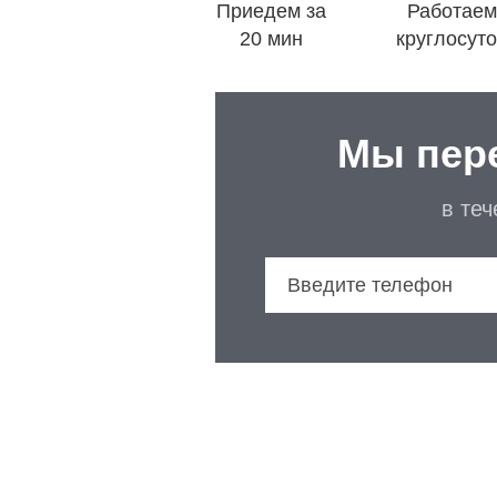
Приедем за
Работаем
20 мин
круглосут
Мы пер
в те