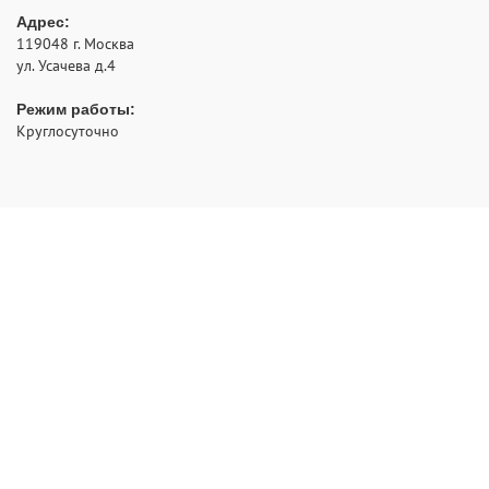
Адрес:
119048
г. Москва
ул. Усачева д.4
Режим работы:
Круглосуточно
- аварийное открытие замков с выездом по Москве и
РуЗамок
области
2012 - 2026 © Все права защищены
Политика конфиденциальности
НАВИГАЦИЯ:
Главная
Ремонт