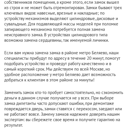
собственников помещения, а кроме этого, если замок вышел
из строя и не может быть отремонтирован. Замки бывают трех
ключевых видов: навесные, врезные и накладные; по
устройству механизмов выделяют цилиндровые, дисковые и
сувальдные. Для подавляющей массы моделей при поломке
запирающего механизма потребуется полная замена
неисправного замка. В устройствах цилиндрового типа
возможна замена сердцевины, так именуемой личинки.
Если вам нужна замена замка в районе метро Беляево, наши
специалисты прибудут по адресу в течение 20 минут, помогут
подобрать устройство и проведут работу качественно и в
самый короткий срок. Мы действуем по всей Москве, но
удобное расположение у метро Беляево дает возможность
добраться к клиентам в этом районе за минуты!
Заменить замок кто-то пробует самостоятельно, но сэкономить
деньги в данном случае получается не у всех. При выборе
замка дилетанты часто допускают ошибки, при демонтаже
повреждается дверь, замки ставятся с перекосом, заедают или
не работают вовсе. Замену замков надежнее доверять нашим
экспертам: вы сбережете свое время и получите гарантию на
результат.