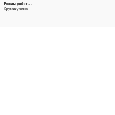
Режим работы:
Круглосуточно
- аварийное открытие замков с выездом по Москве и
РуЗамок
области
2012 - 2026 © Все права защищены
Политика конфиденциальности
НАВИГАЦИЯ:
Главная
Ремонт
Вскрытие
Двери
Замена
Установка
Контакты