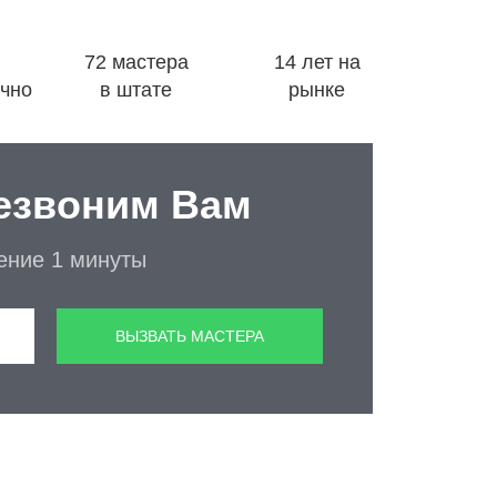
72 мастера
14 лет на
очно
в штате
рынке
езвоним Вам
чение 1 минуты