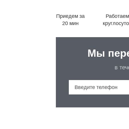
Приедем за
Работаем
20 мин
круглосут
Мы пер
в те