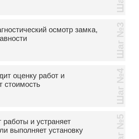
Шаг №3
гностический осмотр замка,
равности
Шаг №4
дит оценку работ и
т стоимость
Шаг №5
 работы и устраняет
ли выполняет установку