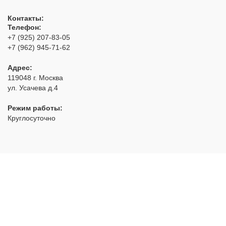
Контакты:
Телефон:
+7 (925) 207-83-05
+7 (962) 945-71-62
Адрес:
119048
г. Москва
ул. Усачева д.4
Режим работы:
Круглосуточно
РуЗамок
- аварийное открытие замков с выездом по Москве
и области
2012 - 2026 © Все права защищены