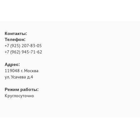
Контакты:
Телефон:
+7 (925) 207-83-05
+7 (962) 945-71-62
Адрес:
119048
г. Москва
ул. Усачева д.4
Режим работы:
Круглосуточно
- аварийное открытие замков с выездом по Москве и
РуЗамок