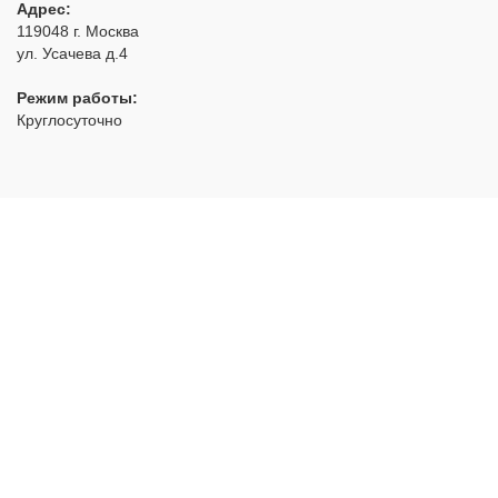
Адрес:
119048
г. Москва
ул. Усачева д.4
Режим работы:
Круглосуточно
РуЗамок
- аварийное открытие замков с выездом по Москве
и области
2012 - 2026 © Все права защищены
Политика конфиденциальности
НАВИГАЦИЯ:
Главная
Ремонт
Вскрытие
Двери